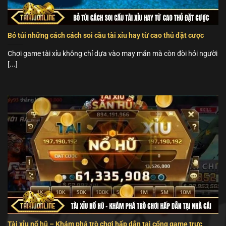
Bỏ túi những cách cách soi cầu tài xỉu hay từ cao thủ đặt cược
Chơi game tài xỉu không chỉ dựa vào may mắn mà còn đòi hỏi người
[...]
Tài xỉu nổ hũ – Khám phá trò chơi hấp dẫn tại cổng game trực