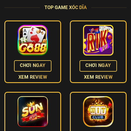
TOP GAME XÓC DĨA
CHƠI NGAY
CHƠI NGAY
XEM REVIEW
XEM REVIEW