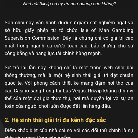
Nhà cái Rikvip có uy tín như quảng cáo không?
Sân chơi này vận hành dưới sự giám sát nghiêm ngặt và
sở hữu giấy phép từ tổ chức Isle of Man Gambling
Supervision Commission. Đây là chứng chỉ có giá trị cao
nhất trong ngành cá cược toàn cầu, bảo chứng cho sự
công bằng và năng lực tài chính hùng mạnh.
Sự trở lại lần này không chỉ là một trang web chơi bài
thông thường, mà là một hệ sinh thái giải trí đạt chuẩn
quốc tế. Với phong cách thiết kế mang đậm hơi thở của
các Casino sang trọng tại Las Vegas,
Rikvip
khẳng định vị
thế của một đại gia thực thụ, nơi mà quyền lợi và sự an
toàn của người chơi luôn được đặt lên hàng đầu.
2. Hệ sinh thái giải trí đa kênh đặc sắc
Điểm khác biệt của nhà cái so với các đối thủ chính là sự