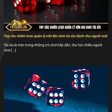
Top các chiến lược quản lý vốn khi chơi tài xỉu dành cho người mới
Tài xỉu là một trong những trò chơi hấp dẫn, thu hút nhiều người
chơi [...]