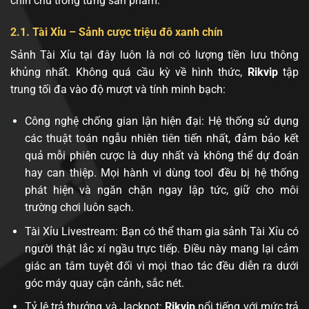
chỉn chu trong từng sản phẩm:
2.1. Tài Xỉu – Sảnh cược triệu đô xanh chín
Sảnh Tài Xỉu tại đây luôn là nơi có lượng tiền lưu thông
khủng nhất. Không quá cầu kỳ về hình thức,
Rikvip
tập
trung tối đa vào độ mượt và tính minh bạch:
Công nghệ chống gian lận hiện đại: Hệ thống sử dụng
các thuật toán ngẫu nhiên tiên tiến nhất, đảm bảo kết
quả mỗi phiên cược là duy nhất và không thể dự đoán
hay can thiệp. Mọi hành vi dùng tool đều bị hệ thống
phát hiện và ngăn chặn ngay lập tức, giữ cho môi
trường chơi luôn sạch.
Tài Xỉu Livestream: Bạn có thể tham gia sảnh Tài Xỉu có
người thật lắc xí ngầu trực tiếp. Điều này mang lại cảm
giác an tâm tuyệt đối vì mọi thao tác đều diễn ra dưới
góc máy quay cận cảnh, sắc nét.
Tỷ lệ trả thưởng và Jackpot:
Rikvip
nổi tiếng với mức trả