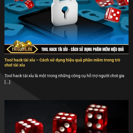
Tool hack tài xỉu – Cách sử dụng hiệu quả phần mềm trong trò
chơi tài xỉu
Tool hack tài xỉu là một trong những công cụ hỗ trợ người chơi gia
[...]