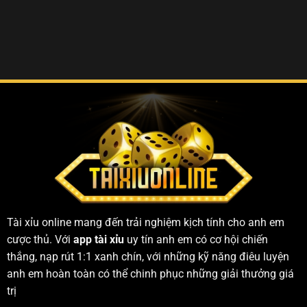
Tài xỉu online mang đến trải nghiệm kịch tính cho anh em
cược thủ. Với
app tài xỉu
uy tín anh em có cơ hội chiến
thắng, nạp rút 1:1 xanh chín, với những kỹ năng điêu luyện
anh em hoàn toàn có thể chinh phục những giải thưởng giá
trị