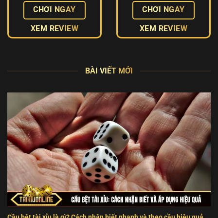
CHƠI NGAY
CHƠI NGAY
XEM REVIEW
XEM REVIEW
BÀI VIẾT MỚI
Cầu bệt tài xỉu là gì? Cách nhận biết nhanh và theo cầu hiệu quả