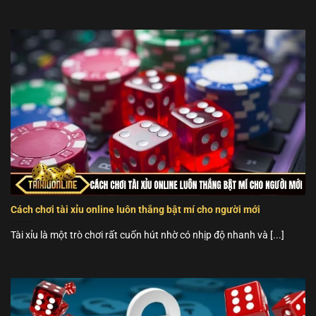
Cách chơi tài xỉu online luôn thắng bật mí cho người mới
Tài xỉu là một trò chơi rất cuốn hút nhờ có nhịp độ nhanh và [...]