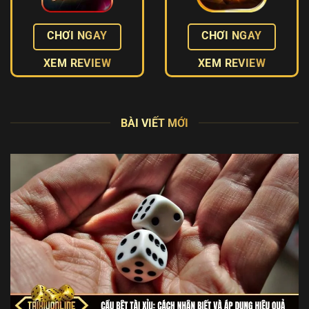
CHƠI NGAY
CHƠI NGAY
XEM REVIEW
XEM REVIEW
BÀI VIẾT MỚI