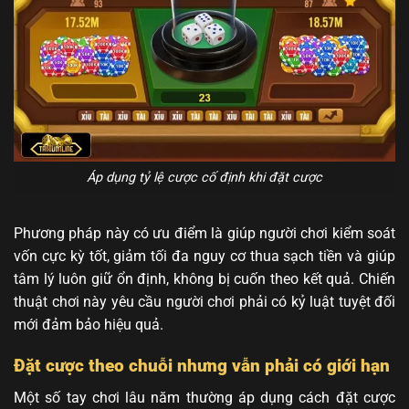
Áp dụng tỷ lệ cược cố định khi đặt cược
Phương pháp này có ưu điểm là giúp người chơi kiểm soát
vốn cực kỳ tốt, giảm tối đa nguy cơ thua sạch tiền và giúp
tâm lý luôn giữ ổn định, không bị cuốn theo kết quả. Chiến
thuật chơi này yêu cầu người chơi phải có kỷ luật tuyệt đối
mới đảm bảo hiệu quả.
Đặt cược theo chuỗi nhưng vẫn phải có giới hạn
Một số tay chơi lâu năm thường áp dụng cách đặt cược