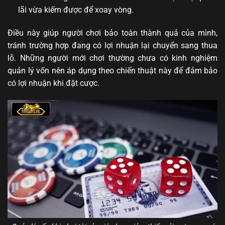
lãi vừa kiếm được để xoay vòng.
Điều này giúp người chơi bảo toàn thành quả của mình,
tránh trường hợp đang có lợi nhuận lại chuyển sang thua
lỗ. Những người mới chơi thường chưa có kinh nghiệm
quản lý vốn nên áp dụng theo chiến thuật này để đảm bảo
có lợi nhuận khi đặt cược.