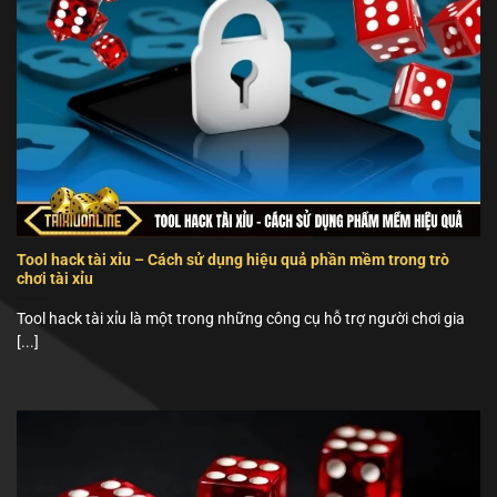
Tool hack tài xỉu – Cách sử dụng hiệu quả phần mềm trong trò
chơi tài xỉu
Tool hack tài xỉu là một trong những công cụ hỗ trợ người chơi gia
[...]