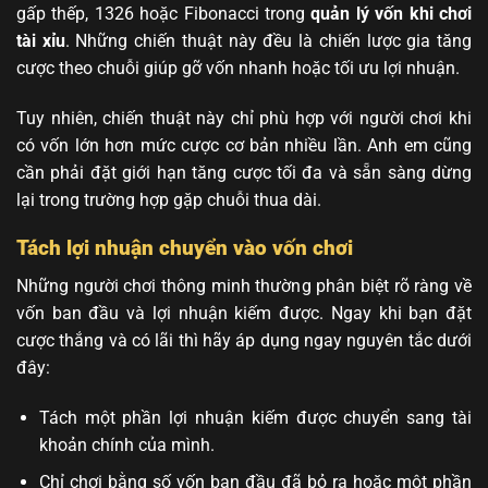
gấp thếp, 1326 hoặc Fibonacci trong
quản lý vốn khi chơi
tài xỉu
. Những chiến thuật này đều là chiến lược gia tăng
cược theo chuỗi giúp gỡ vốn nhanh hoặc tối ưu lợi nhuận.
Tuy nhiên, chiến thuật này chỉ phù hợp với người chơi khi
có vốn lớn hơn mức cược cơ bản nhiều lần. Anh em cũng
cần phải đặt giới hạn tăng cược tối đa và sẵn sàng dừng
lại trong trường hợp gặp chuỗi thua dài.
Tách lợi nhuận chuyển vào vốn chơi
Những người chơi thông minh thường phân biệt rõ ràng về
vốn ban đầu và lợi nhuận kiếm được. Ngay khi bạn đặt
cược thắng và có lãi thì hãy áp dụng ngay nguyên tắc dưới
đây:
Tách một phần lợi nhuận kiếm được chuyển sang tài
khoản chính của mình.
Chỉ chơi bằng số vốn ban đầu đã bỏ ra hoặc một phần