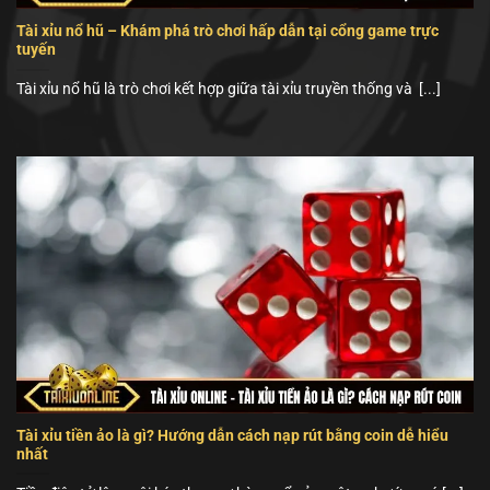
Tài xỉu nổ hũ – Khám phá trò chơi hấp dẫn tại cổng game trực
tuyến
Tài xỉu nổ hũ là trò chơi kết hợp giữa tài xỉu truyền thống và [...]
Tài xỉu tiền ảo là gì? Hướng dẫn cách nạp rút bằng coin dễ hiểu
nhất