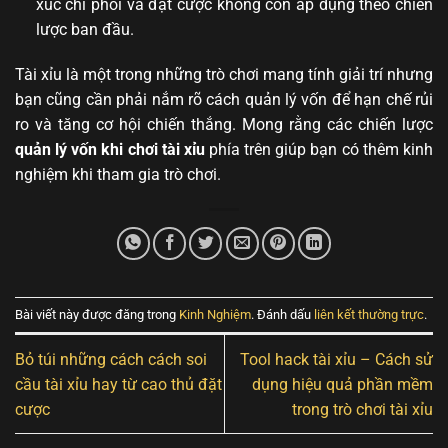
xúc chi phối và đặt cược không còn áp dụng theo chiến
lược ban đầu.
Tài xỉu là một trong những trò chơi mang tính giải trí nhưng
bạn cũng cần phải nắm rõ cách quản lý vốn để hạn chế rủi
ro và tăng cơ hội chiến thắng. Mong rằng các chiến lược
quản lý vốn khi chơi tài xỉu
phía trên giúp bạn có thêm kinh
nghiệm khi tham gia trò chơi.
Bài viết này được đăng trong
Kinh Nghiệm
. Đánh dấu
liên kết thường trực
.
Bỏ túi những cách cách soi
Tool hack tài xỉu – Cách sử
cầu tài xỉu hay từ cao thủ đặt
dụng hiệu quả phần mềm
cược
trong trò chơi tài xỉu