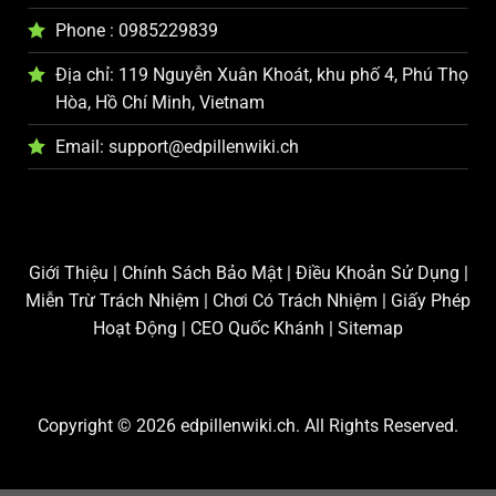
Phone : 0985229839
Địa chỉ: 119 Nguyễn Xuân Khoát, khu phố 4, Phú Thọ
Hòa, Hồ Chí Minh, Vietnam
Email:
support@edpillenwiki.ch
Giới Thiệu
|
Chính Sách Bảo Mật
|
Điều Khoản Sử Dụng
|
Miễn Trừ Trách Nhiệm
|
Chơi Có Trách Nhiệm
|
Giấy Phép
Hoạt Động
|
CEO Quốc Khánh
|
Sitemap
Copyright © 2026 edpillenwiki.ch. All Rights Reserved.