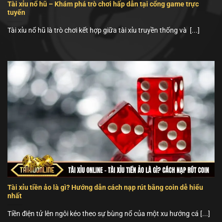
Tài xỉu nổ hũ – Khám phá trò chơi hấp dẫn tại cổng game trực
tuyến
Tài xỉu nổ hũ là trò chơi kết hợp giữa tài xỉu truyền thống và [...]
Tài xỉu tiền ảo là gì? Hướng dẫn cách nạp rút bằng coin dễ hiểu
nhất
Tiền điện tử lên ngôi kéo theo sự bùng nổ của một xu hướng cá [...]