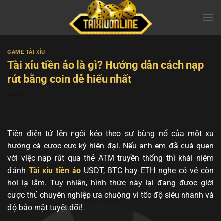
Bỏ
qua
nội
dung
GAME TÀI XỈU
Tài xỉu tiền ảo là gì? Hướng dẫn cách nạp
rút bằng coin dễ hiểu nhất
Tiền điện tử lên ngôi kéo theo sự bùng nổ của một xu
hướng cá cược cực kỳ hiện đại. Nếu anh em đã quá quen
với việc nạp rút qua thẻ ATM truyền thống thì khái niệm
đánh
Tài xỉu tiền ảo
USDT, BTC hay ETH nghe có vẻ còn
hơi lạ lẫm. Tuy nhiên, hình thức này lại đang được giới
cược thủ chuyên nghiệp ưa chuộng vì tốc độ siêu nhanh và
độ bảo mật tuyệt đối!