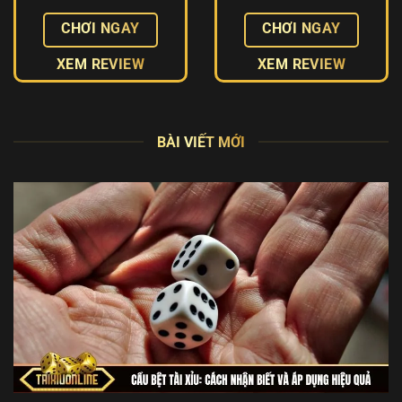
CHƠI NGAY
CHƠI NGAY
XEM REVIEW
XEM REVIEW
BÀI VIẾT MỚI