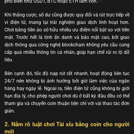
phổ biến như USDT, BTC hoặc ETH làm vốn.
Khi thắng cược, số dư cũng được quy đổi và rút trực tiếp về
ví điện tử, mang lại trải nghiệm giao dịch linh hoạt hơn.
Chơi bằng tiền ảo sở hữu nhiều ưu điểm nổi bật so với tiền
mặt. Trước hết là tính ẩn danh và bảo mật cao, bởi giao
dịch thông qua công nghệ blockchain không yêu cầu cung
cấp quá nhiều thông tin cá nhân, giúp hạn chế rủi ro lộ dữ
liệu.
Bên cạnh đó, tốc độ nạp rút rất nhanh, hoạt động liên tục
24/7 nên không bị ảnh hưởng bởi giờ làm việc của ngân
hàng hay ngày lễ. Ngoài ra, tiền điện tử cũng không bị giới
hạn địa lý, cho phép người chơi dù ở bất kỳ đâu đều có thể
tham gia và chuyển coin thuận tiện chỉ với vài thao tác đơn
giản.
2. Nắm rõ luật chơi Tài xỉu bằng coin cho người
mới