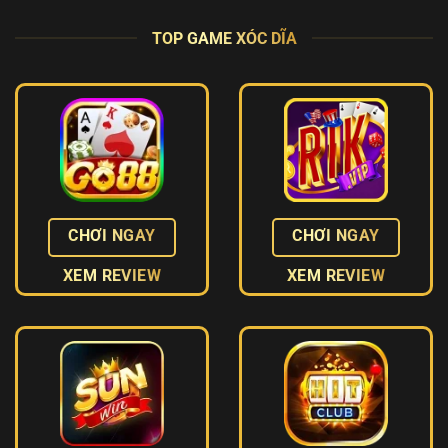
TOP GAME XÓC DĨA
CHƠI NGAY
CHƠI NGAY
XEM REVIEW
XEM REVIEW