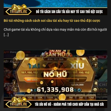
Bỏ túi những cách cách soi cầu tài xỉu hay từ cao thủ đặt cược
Chơi game tài xỉu không chỉ dựa vào may mắn mà còn đòi hỏi người
[...]