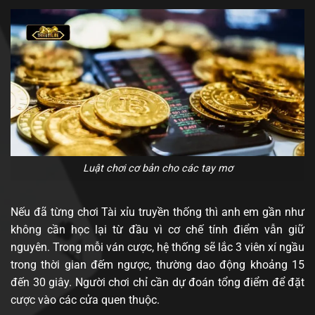
Luật chơi cơ bản cho các tay mơ
Nếu đã từng chơi Tài xỉu truyền thống thì anh em gần như
không cần học lại từ đầu vì cơ chế tính điểm vẫn giữ
nguyên. Trong mỗi ván cược, hệ thống sẽ lắc 3 viên xí ngầu
trong thời gian đếm ngược, thường dao động khoảng 15
đến 30 giây. Người chơi chỉ cần dự đoán tổng điểm để đặt
cược vào các cửa quen thuộc.