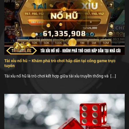
Tài xỉu nổ hũ – Khám phá trò chơi hấp dẫn tại cổng game trực
tuyến
Tài xỉu nổ hũ là trò chơi kết hợp giữa tài xỉu truyền thống và [...]