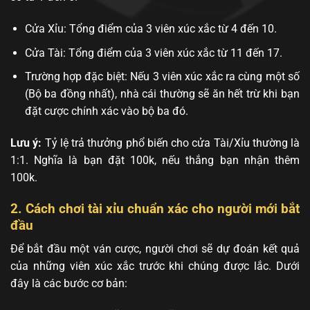
Cửa Xỉu: Tổng điểm của 3 viên xúc xắc từ 4 đến 10.
Cửa Tài: Tổng điểm của 3 viên xúc xắc từ 11 đến 17.
Trường hợp đặc biệt: Nếu 3 viên xúc xắc ra cùng một số
(Bộ ba đồng nhất), nhà cái thường sẽ ăn hết trừ khi bạn
đặt cược chính xác vào bộ ba đó.
Lưu ý:
Tỷ lệ trả thưởng phổ biến cho cửa Tài/Xỉu thường là
1:1. Nghĩa là bạn đặt 100k, nếu thắng bạn nhận thêm
100k.
2. Cách chơi tài xỉu chuẩn xác cho người mới bắt
đầu
Để bắt đầu một ván cược, người chơi sẽ dự đoán kết quả
của những viên xúc xắc trước khi chúng được lắc. Dưới
đây là các bước cơ bản: