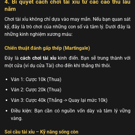
4. Bí quyết cách chơi tài xỉu từ các cao thủ lâu
năm
Chơi tài xỉu không chỉ dựa vào may mắn. Nếu bạn quan sát
kỹ, đây là trò chơi của những con số và tâm lý. Dưới đây là
những kinh nghiệm xương máu:
Chiến thuật đánh gấp thếp (Martingale)
Đây là
cách chơi tài xỉu
kinh điển. Bạn sẽ trung thành với
một cửa (ví dụ cửa Tài) cho đến khi thắng thì thôi.
Ván 1: Cược 10k (Thua)
Ván 2: Cược 20k (Thua)
Ván 3: Cược 40k (Thắng -> Quay lại mức 10k)
Điều kiện: Bạn cần có nguồn vốn dày và tâm lý vững
vàng.
Soi cầu tài xỉu – Kỹ năng sống còn