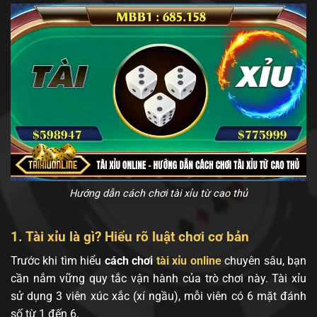
Hướng dẫn cách chơi tài xỉu từ cao thủ
1. Tài xỉu là gì? Hiểu rõ luật chơi cơ bản
Trước khi tìm hiểu
cách chơi
tài xỉu online
chuyên sâu, bạn
cần nắm vững quy tắc vận hành của trò chơi này. Tài xỉu
sử dụng 3 viên xúc xắc (xí ngầu), mỗi viên có 6 mặt đánh
số từ 1 đến 6.