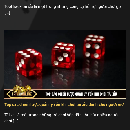
Tool hack tài xỉu là một trong những công cụ hỗ trợ người chơi gia
[...]
Top các chiến lược quản lý vốn khi chơi tài xỉu dành cho người mới
Tài xỉu là một trong những trò chơi hấp dẫn, thu hút nhiều người
chơi [...]